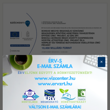
×
Központi elérhetőségeink
3700 Kazincbarcika, Tardonai út 1. Telefon:
+(48) 514-
500
Email:
info@ervzrt.hu
Központi hibabejelentés 0-tól 24 óráig: Telefon:
+(80)
224-242/ 1-es menüpont