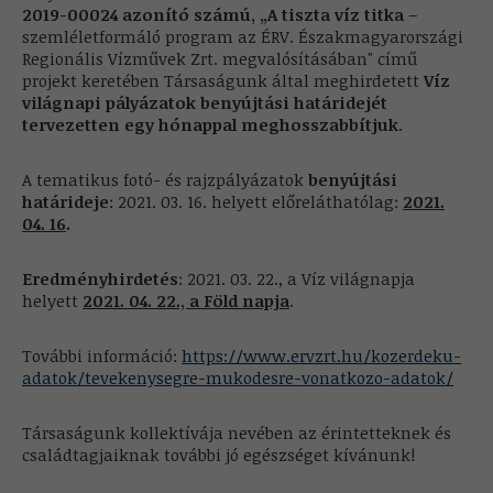
2019-00024 azonító számú, „A tiszta víz titka
–
szemléletformáló program az ÉRV. Északmagyarországi
Regionális Vízművek Zrt. megvalósításában" című
projekt keretében Társaságunk által meghirdetett
Víz
világnapi pályázatok benyújtási határidejét
tervezetten egy hónappal meghosszabbítjuk
.
A tematikus fotó- és rajzpályázatok
benyújtási
határideje
: 2021. 03. 16. helyett előreláthatólag:
2021.
04. 16
.
Eredményhirdetés
: 2021. 03. 22., a Víz világnapja
helyett
2021. 04. 22., a Föld napja
.
További információ:
https://www.ervzrt.hu/kozerdeku-
adatok/tevekenysegre-mukodesre-vonatkozo-adatok/
Társaságunk kollektívája nevében az érintetteknek és
családtagjaiknak további jó egészséget kívánunk!