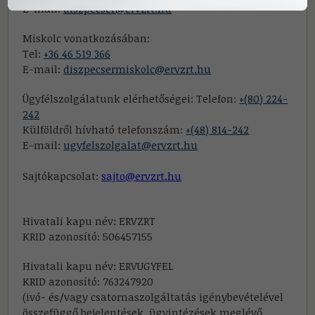
E-mail:
diszpecser@ervzrt.hu
Miskolc vonatkozásában:
Tel:
+36 46 519 366
E-mail:
diszpecsermiskolc@ervzrt.hu
Ügyfélszolgálatunk elérhetőségei: Telefon:
+(80) 224-
242
Külföldről hívható telefonszám:
+(48) 814-242
E-mail:
ugyfelszolgalat@ervzrt.hu
Sajtókapcsolat:
sajto@ervzrt.hu
Hivatali kapu név: ERVZRT
KRID azonosító: 506457155
Hivatali kapu név: ERVUGYFEL
KRID azonosító: 763247920
(ivó- és/vagy csatornaszolgáltatás igénybevételével
összefüggő bejelentések, ügyintézések meglévő