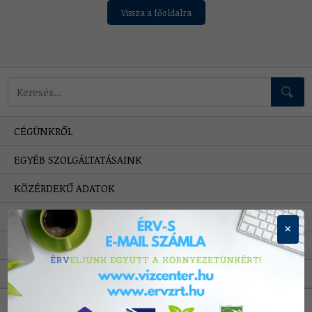
Vissza a főoldalra
Mire keressünk?
CÉGÜNKRŐL
EGYÉB SZOLGÁLTATÁSAINK
KÖZÉRDEKŰ ADATOK
HIBAELHÁRÍTÁS
×
PÁLYÁZATOK
A VÍZRŐL