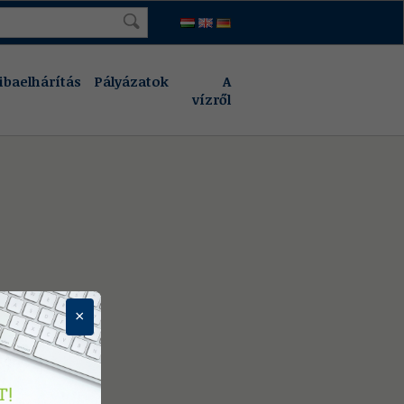
ibaelhárítás
Pályázatok
A
vízről
×