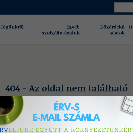
Cégünkről
Egyéb
Közérdekű
H
szolgáltatásaink
adatok
404 - Az oldal nem található
A keresett oldal nem létezik, vagy eltávolításra került.
Vissza a főoldalra