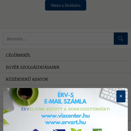
Vissza a főoldalra
Mire keressünk?
CÉGÜNKRŐL
EGYÉB SZOLGÁLTATÁSAINK
KÖZÉRDEKŰ ADATOK
HIBAELHÁRÍTÁS
×
PÁLYÁZATOK
A VÍZRŐL