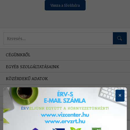
Vissza a főoldalra
Mire keressünk?
CÉGÜNKRŐL
EGYÉB SZOLGÁLTATÁSAINK
KÖZÉRDEKŰ ADATOK
HIBAELHÁRÍTÁS
×
PÁLYÁZATOK
A VÍZRŐL