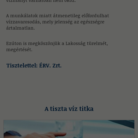
vízhiányt várhatóan nem okoz.
A munkálatok miatt átmenetileg előfordulhat
vízzavarosodás, mely jelenség az egészségre
ártalmatlan.
Ezúton is megköszönjük a Lakosság türelmét,
megértését.
Tisztelettel: ÉRV. Zrt.
A tiszta víz titka