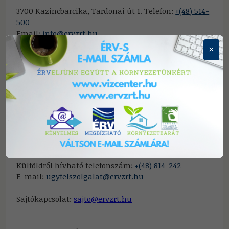
3700 Kazincbarcika, Tardonai út 1. Telefon:
+(48) 514-
500
Email:
info@ervzrt.hu
×
Központi hibabejelentés 0-tól 24 óráig: Telefon:
+(80)
224-242/ 1-es menüpont
E-mail:
diszpecser@ervzrt.hu
Miskolc vonatkozásában:
Tel:
+36 46 519 366
E-mail:
diszpecsermiskolc@ervzrt.hu
Ügyfélszolgálatunk elérhetőségei: Telefon:
+(80) 224-
242
Külföldről hívható telefonszám:
+(48) 814-242
E-mail:
ugyfelszolgalat@ervzrt.hu
Sajtókapcsolat:
sajto@ervzrt.hu