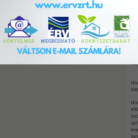
E-
di
Ügy
Tel
Kül
(48
E-
Saj
Hiv
KRI
Hiv
KRI
(iv
igé
bej
üg