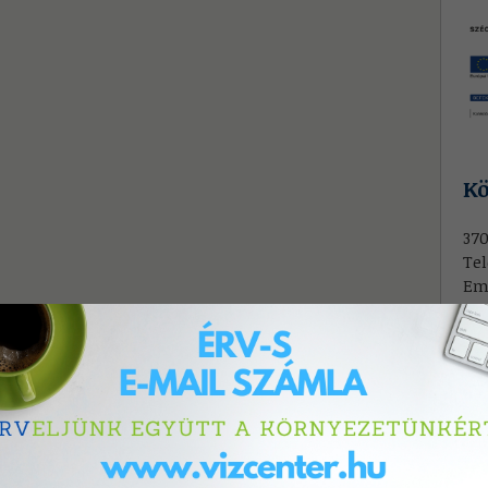
Kö
370
Tel
Em
Köz
órá
me
E-
Mi
Tel