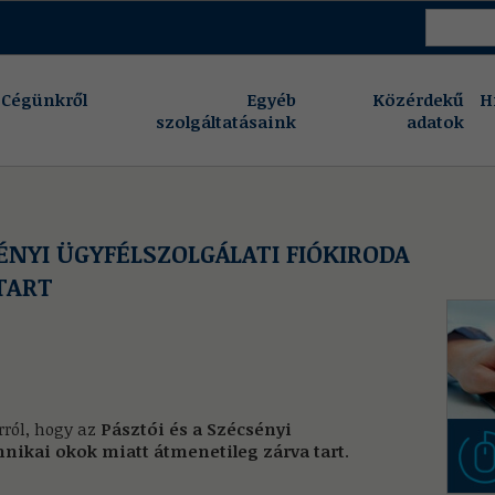
Cégünkről
Egyéb
Közérdekű
H
szolgáltatásaink
adatok
SÉNYI ÜGYFÉLSZOLGÁLATI FIÓKIRODA
TART
ról, hogy az
Pásztói és a Szécsényi
hnikai okok miatt átmenetileg zárva tart
.