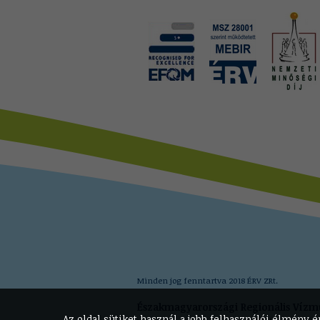
Minden jog fenntartva 2018 ÉRV ZRt.
Északmagyarországi Regionális Vízm
Az oldal sütiket használ a jobb felhasználói élmény 