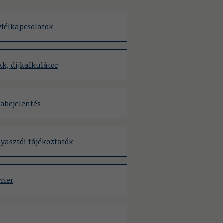
félkapcsolatok
ak, díjkalkulátor
abejelentés
yasztói tájékoztatók
rier