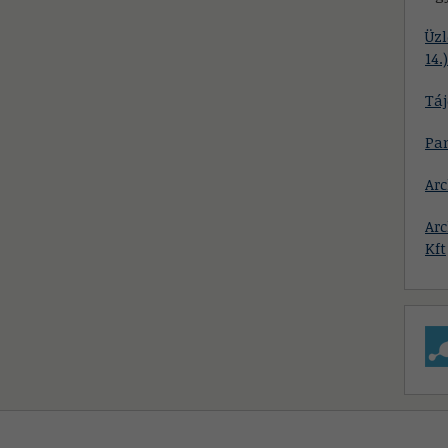
Üzl
14.)
Táj
Pa
Ar
Ar
Kft