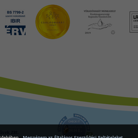
űvek ZRt.
érdekében.
Megnézem az Általános Szerződési Feltételeket.