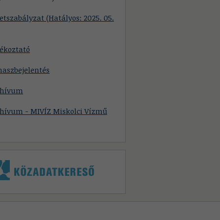
etszabályzat (Hatályos: 2025. 05.
ékoztató
naszbejelentés
chívum
chívum - MIVÍZ Miskolci Vízmű