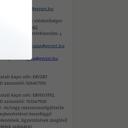
mail:
szpecsermiskolc@ervzrt.hu
félszolgálatunk elérhetőségei:
efon:
+(80) 224-242
földről hívható telefonszám:
+
) 814-242
mail:
ugyfelszolgalat@ervzrt.hu
tókapcsolat:
sajto@ervzrt.hu
atali kapu név: ERVZRT
D azonosító: 506457155
atali kapu név: ERVUGYFEL
D azonosító: 763247920
ó- és/vagy csatornaszolgáltatás
nybevételével összefüggő
elentések, ügyintézések meglévő
yfelek számára)