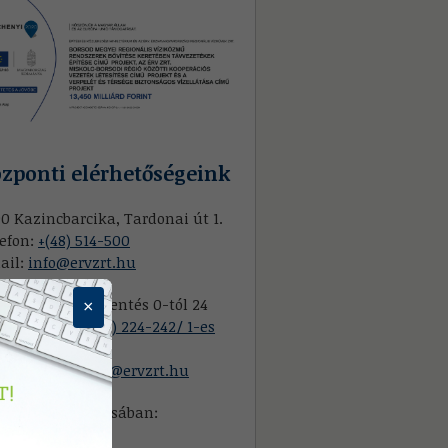
zponti elérhetőségeink
0 Kazincbarcika, Tardonai út 1.
efon:
+(48) 514-500
ail:
info@ervzrt.hu
ponti hibabejelentés 0-tól 24
×
ig: Telefon:
+(80) 224-242/ 1-es
nüpont
mail:
diszpecser@ervzrt.hu
skolc vonatkozásában:
:
+36 46 519 366