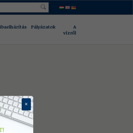
ibaelhárítás
Pályázatok
A
vízről
×