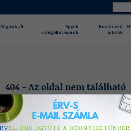
Cégünkről
Egyéb
Közérdekű
H
szolgáltatásaink
adatok
404 - Az oldal nem található
A keresett oldal nem létezik, vagy eltávolításra került.
Vissza a főoldalra