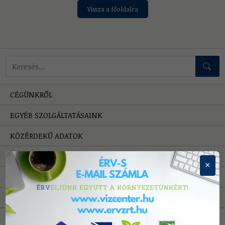
Vissza a főoldalra
Mire keressünk?
CÉGÜNKRŐL
EGYÉB SZOLGÁLTATÁSAINK
KÖZÉRDEKŰ ADATOK
HIBAELHÁRÍTÁS
×
PÁLYÁZATOK
A VÍZRŐL