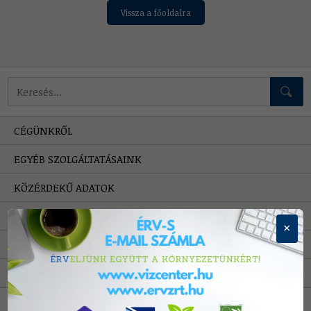
Vissza a főoldalra
Mire keressünk?
CÉGÜNKRŐL
EGYÉB SZOLGÁLTATÁSAINK
KÖZÉRDEKŰ ADATOK
HIBAELHÁRÍTÁS
×
PÁLYÁZATOK
A VÍZRŐL