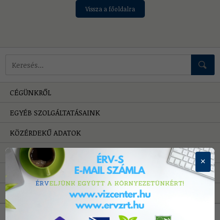
Vissza a főoldalra
Mire keressünk?
CÉGÜNKRŐL
EGYÉB SZOLGÁLTATÁSAINK
KÖZÉRDEKŰ ADATOK
HIBAELHÁRÍTÁS
×
PÁLYÁZATOK
A VÍZRŐL