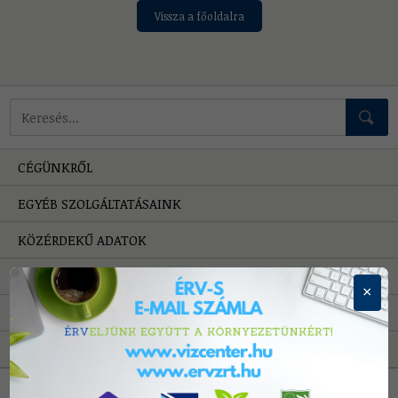
Vissza a főoldalra
Mire keressünk?
CÉGÜNKRŐL
EGYÉB SZOLGÁLTATÁSAINK
KÖZÉRDEKŰ ADATOK
HIBAELHÁRÍTÁS
×
PÁLYÁZATOK
A VÍZRŐL