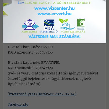
Ügyfélszolgálatunk elérhetőségei: Telefon:
+(80) 224-
242
Külföldről hívható telefonszám:
+(48) 814-242
E-mail:
ugyfelszolgalat@ervzrt.hu
Sajtókapcsolat:
sajto@ervzrt.hu
Hivatali kapu név: ERVZRT
KRID azonosító: 506457155
Hivatali kapu név: ERVUGYFEL
KRID azonosító: 763247920
(ivó- és/vagy csatornaszolgáltatás igénybevételével
összefüggő bejelentések, ügyintézések meglévő
ügyfelek számára)
Üzletszabályzat (Hatályos: 2025. 05. 14.)
Tájékoztató