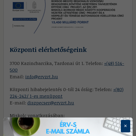
Központi elérhetőségeink
3700 Kazincbarcika, Tardonai út 1. Telefon:
+(48) 514-
500
Email:
info@ervzrt.hu
Központi hibabejelentés 0-tól 24 óráig: Telefon:
+(80)
224-242/ 1-es menüpont
E-mail:
diszpecser@ervzrt.hu
Miskolc vonatkozásában:
Tel:
+36 46 519 366
×
E-mail:
diszpecsermiskolc@ervzrt.hu