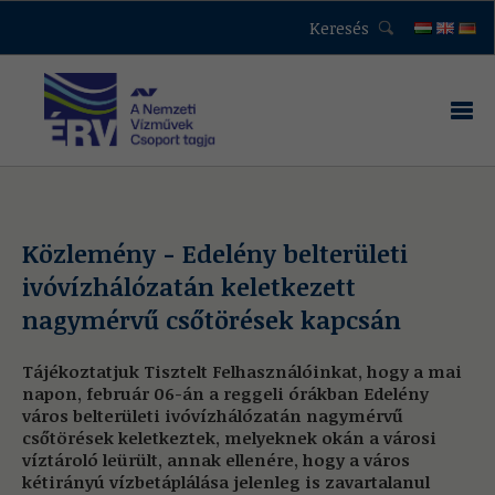
Keresés
Közlemény - Edelény belterületi
ivóvízhálózatán keletkezett
nagymérvű csőtörések kapcsán
Tájékoztatjuk Tisztelt Felhasználóinkat, hogy a mai
napon, február 06-án a reggeli órákban Edelény
város belterületi ivóvízhálózatán nagymérvű
csőtörések keletkeztek, melyeknek okán a városi
víztároló leürült, annak ellenére, hogy a város
kétirányú vízbetáplálása jelenleg is zavartalanul