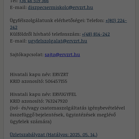
Tel:
+36 46 519 366
E-mail:
diszpecsermiskolc@ervzrt.hu
Ügyfélszolgálatunk elérhetőségei: Telefon:
+(80) 224-
242
Külföldről hívható telefonszám:
+(48) 814-242
E-mail:
ugyfelszolgalat@ervzrt.hu
Sajtókapcsolat:
sajto@ervzrt.hu
Hivatali kapu név: ERVZRT
KRID azonosító: 506457155
Hivatali kapu név: ERVUGYFEL
KRID azonosító: 763247920
(ivó- és/vagy csatornaszolgáltatás igénybevételével
összefüggő bejelentések, ügyintézések meglévő
ügyfelek számára)
Üzletszabályzat (Hatályos: 2025. 05. 14.)