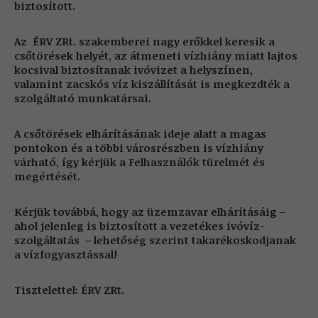
biztosított.
Az
ÉRV ZRt. szakemberei nagy erőkkel keresik a
csőtörések helyét, az átmeneti vízhiány miatt lajtos
kocsival biztosítanak ivóvizet a helyszínen,
valamint zacskós víz kiszállítását is megkezdték a
szolgáltató munkatársai.
A csőtörések elhárításának ideje alatt a magas
pontokon és a többi városrészben is vízhiány
várható, így kérjük a Felhasználók türelmét és
megértését.
Kérjük továbbá, hogy az üzemzavar elhárításáig –
ahol jelenleg is biztosított a vezetékes ivóvíz-
szolgáltatás – lehetőség szerint takarékoskodjanak
a vízfogyasztással!
Tisztelettel:
ÉRV ZRt.