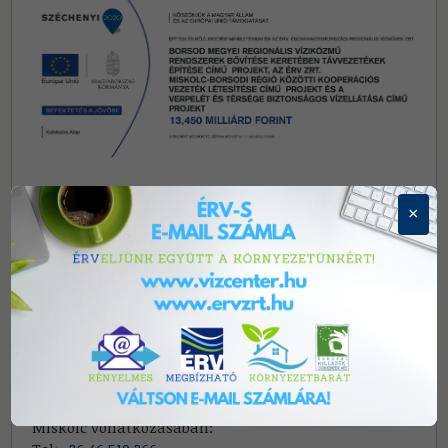
Központi elérhetőségeink
×
3700 Kazincbarcika, Tardonai út 1. Telefon:
+(48) 514-
500
Email:
info@ervzrt.hu
Központi hibabejelentés 0-tól 24 óráig: Telefon:
+(80)
224-242/ 1-es menüpont
E-mail:
diszpecser@ervzrt.hu
Miskolc vonatkozásában: