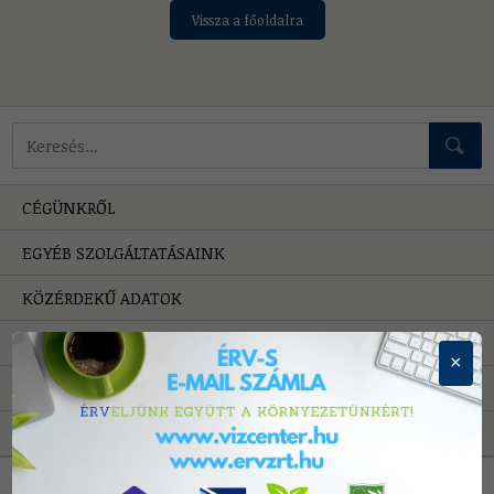
Vissza a főoldalra
Mire keressünk?
CÉGÜNKRŐL
EGYÉB SZOLGÁLTATÁSAINK
KÖZÉRDEKŰ ADATOK
HIBAELHÁRÍTÁS
×
PÁLYÁZATOK
A VÍZRŐL