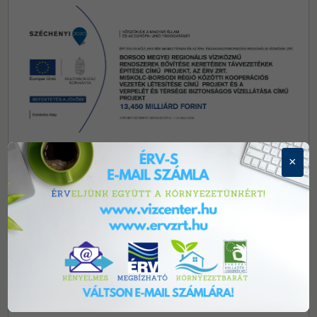
×
Központi elérhetőségeink
3700 Kazincbarcika, Tardonai út 1. Telefon:
+(48) 514-
500
Email:
info@ervzrt.hu
Központi hibabejelentés 0-tól 24 óráig: Telefon:
+(80)
224-242/ 1-es menüpont
E-mail:
diszpecser@ervzrt.hu