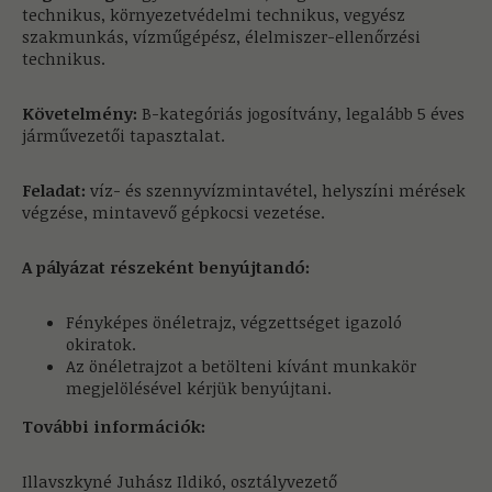
technikus, környezetvédelmi technikus, vegyész
szakmunkás, vízműgépész, élelmiszer-ellenőrzési
technikus.
Követelmény:
B-kategóriás jogosítvány, legalább 5 éves
járművezetői tapasztalat.
Feladat:
víz- és szennyvízmintavétel, helyszíni mérések
végzése, mintavevő gépkocsi vezetése.
A pályázat részeként benyújtandó:
Fényképes önéletrajz, végzettséget igazoló
okiratok.
Az önéletrajzot a betölteni kívánt munkakör
megjelölésével kérjük benyújtani.
További információk:
Illavszkyné Juhász Ildikó, osztályvezető