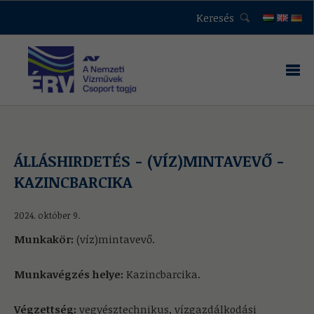
Keresés
ÁLLÁSHIRDETÉS - (VÍZ)MINTAVEVŐ -
KAZINCBARCIKA
2024. október 9.
Munkakör:
(víz)mintavevő.
Munkavégzés helye:
Kazincbarcika.
Végzettség:
vegyésztechnikus, vízgazdálkodási