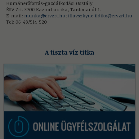
Humánerőforrás-gazdálkodási Osztály
ÉRV Zrt. 3700 Kazincbarcika, Tardonai út 1.
E-mail:
munka@ervzrt.hu
;
illavszkyne.ildiko@ervzrt.hu
Tel: 06-48/514-520
A tiszta víz titka