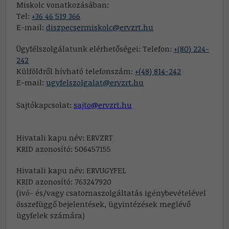
Miskolc vonatkozásában:
Tel:
+36 46 519 366
E-mail:
diszpecsermiskolc@ervzrt.hu
Ügyfélszolgálatunk elérhetőségei: Telefon:
+(80) 224-
242
Külföldről hívható telefonszám:
+(48) 814-242
E-mail:
ugyfelszolgalat@ervzrt.hu
Sajtókapcsolat:
sajto@ervzrt.hu
Hivatali kapu név: ERVZRT
KRID azonosító: 506457155
Hivatali kapu név: ERVUGYFEL
KRID azonosító: 763247920
(ivó- és/vagy csatornaszolgáltatás igénybevételével
összefüggő bejelentések, ügyintézések meglévő
ügyfelek számára)