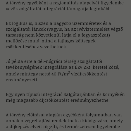
A törvény egyébként a regionalitás alapelvét figyelembe
vevő szolgáltatói integrációt támogatja leginkább.
Ez logikus is, hiszen a nagyobb üzemméretek és a
szolgáltatói láncok (vagyis, ha az ivóvíztermelést végző
társaság nem közvetlenül látja el a fogyasztókat)
mellőzése mind-mind a fajlagos költségek
csökkentéséhez vezethetnek.
Jó példa erre a dél-nógrádi térség szolgáltatói
tevékenységének integrálása az ÉRV ZRt. keretei közé,
3
amely mintegy nettó 40 Ft/m
vízdíjcsökkentést
eredményezett.
Egy ilyen típusú integráció Salgótarjánban és környékén
még magasabb díjcsökkentést eredményezhetne.
A törvény előírásai alapján egyébként folyamatban van
annak a végrehajtási rendeletnek a kidolgozása, amely
a díjképzés elveit rögzíti, és természetesen figyelembe