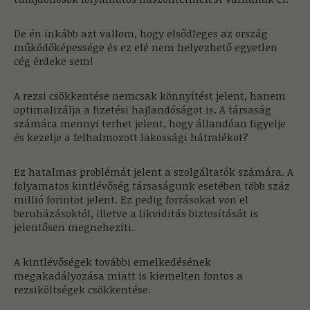
De én inkább azt vallom, hogy elsődleges az ország
működőképessége és ez elé nem helyezhető egyetlen
cég érdeke sem!
A rezsi csökkentése nemcsak könnyítést jelent, hanem
optimalizálja a fizetési hajlandóságot is. A társaság
számára mennyi terhet jelent, hogy állandóan figyelje
és kezelje a felhalmozott lakossági hátralékot?
Ez hatalmas problémát jelent a szolgáltatók számára. A
folyamatos kintlévőség társaságunk esetében több száz
millió forintot jelent. Ez pedig forrásokat von el
beruházásoktól, illetve a likviditás biztosítását is
jelentősen megnehezíti.
A kintlévőségek további emelkedésének
megakadályozása miatt is kiemelten fontos a
rezsiköltségek csökkentése.