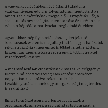
A vagyonkezelésünkben lévő állami tulajdonú
víziközműveken eddig is folyamatosan megtörtént az
amortizáció mértékének megfelelő visszapótlás. Sőt, a
szolgáltatás biztonságának fenntartása érdekében sok
évben a képződő amortizációt meghaladó értékben.
Ugyanakkor még ilyen óriási összegeket jelentő
beruházások esetén is megállapítható, hogy a hálózatok
rekonstrukciójára még ennél is többet lehetne költeni,
hiszen már meglehetősen régen épült, többnyire acél
vezetékekről van szó.
A meghibásodások elhárításának magas költségigénye,
illetve a hálózati veszteség csökkentése érdekében
nagyon fontos a hálózatrekonstrukciók
továbbfolytatása, ennek ugyanis gazdasági megtérülése
is számítható.
Ennél természetesen még fontosabbak azok a
beruházások, amelyek a szolgáltatás biztonságát, a