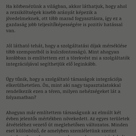
Ha körbenézünk a világban, akkor láthatjuk, hogy ahol
a rezsiköltségek kisebb arányát képezik a
jövedelmeknek, ott több marad fogyasztásra, így ez a
gazdaság jobb teljesítőképességére is pozitív hatással
van.
Jól látható tehát, hogy a szolgáltatási díjak mérséklése
több szempontból is kulcsfontosságú. Mint ahogyan
korábban is említettem ezt a törekvést mi a szolgáltatók
integrációjával segíthetjük elő leginkább.
Úgy tűnik, hogy a szolgáltató társaságok integrációja
elkerülhetetlen. Ön, mint aki nagy tapasztalatokkal
rendelkezik ezen a téren, milyen nehézségeket lát a
folyamatban?
Ahogyan már említettem társaságunk az elmúlt két
évben jelentős mértékben növekedett. Az egyes területek
átvételéhez vezető út meglehetősen változatos. Minden
eset különböző, de amelyben szemléletünk szerint