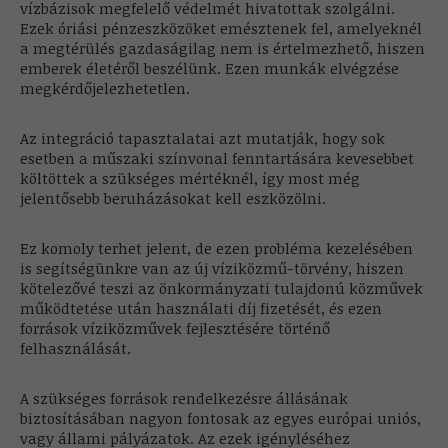
vízbázisok megfelelő védelmét hivatottak szolgálni.
Ezek óriási pénzeszközöket emésztenek fel, amelyeknél
a megtérülés gazdaságilag nem is értelmezhető, hiszen
emberek életéről beszélünk. Ezen munkák elvégzése
megkérdőjelezhetetlen.
Az integráció tapasztalatai azt mutatják, hogy sok
esetben a műszaki színvonal fenntartására kevesebbet
költöttek a szükséges mértéknél, így most még
jelentősebb beruházásokat kell eszközölni.
Ez komoly terhet jelent, de ezen probléma kezelésében
is segítségünkre van az új víziközmű-törvény, hiszen
kötelezővé teszi az önkormányzati tulajdonú közművek
működtetése után használati díj fizetését, és ezen
források víziközművek fejlesztésére történő
felhasználását.
A szükséges források rendelkezésre állásának
biztosításában nagyon fontosak az egyes európai uniós,
vagy állami pályázatok. Az ezek igényléséhez