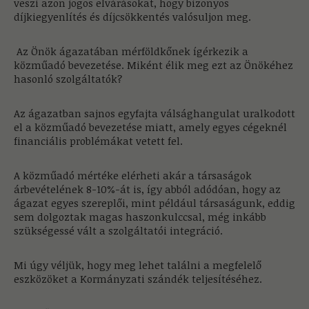
veszi azon jogos elvárásokat, hogy bizonyos
díjkiegyenlítés és díjcsökkentés valósuljon meg.
Az Önök ágazatában mérföldkőnek ígérkezik a
közműadó bevezetése. Miként élik meg ezt az Önökéhez
hasonló szolgáltatók?
Az ágazatban sajnos egyfajta válsághangulat uralkodott
el a közműadó bevezetése miatt, amely egyes cégeknél
financiális problémákat vetett fel.
A közműadó mértéke elérheti akár a társaságok
árbevételének 8-10%-át is, így abból adódóan, hogy az
ágazat egyes szereplői, mint például társaságunk, eddig
sem dolgoztak magas haszonkulccsal, még inkább
szükségessé vált a szolgáltatói integráció.
Mi úgy véljük, hogy meg lehet találni a megfelelő
eszközöket a Kormányzati szándék teljesítéséhez.