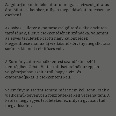
Salgótarjánban indokolatlanul magas a vízszolgáltatás
ára. Mint szakember, milyen megoldásokat lát ebben az
esetben?
Az ivóvíz-, illetve a csatornaszolgáltatási díjak szinten
tartásának, illetve csökkentésének szándéka, valamint
az egyes területek közötti nagy különbségek
kiegyenlítése már az új víziközmű-törvény megalkotása
során is kiemelt célkitűzés volt.
A Kormányzat rezsicsökkentési szándékán belül
nemrégiben Orbán Viktor miniszterelnök úr éppen
Salgótarjánban szólt arról, hogy a víz- és
csatornadíjakat is csökkenteni kell.
Véleményem szerint semmi mást nem kell tenni csak a
víziközmű-törvényben rögzítetteket kell végrehajtani. A
kérdés, hogy egyes területeken ez milyen gyorsan tud
megvalósulni.