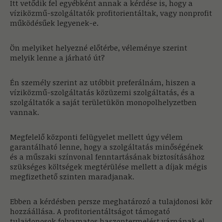
Itt vetődik fel egyébként annak a kérdése is, hogy a
víziközmű-szolgáltatók profitorientáltak, vagy nonprofit
működésűek legyenek-e.
Ön melyiket helyezné előtérbe, véleménye szerint
melyik lenne a járható út?
Én személy szerint az utóbbit preferálnám, hiszen a
víziközmű-szolgáltatás közüzemi szolgáltatás, és a
szolgáltatók a saját területükön monopolhelyzetben
vannak.
Megfelelő központi felügyelet mellett úgy vélem
garantálható lenne, hogy a szolgáltatás minőségének
és a műszaki színvonal fenntartásának biztosításához
szükséges költségek megtérülése mellett a díjak mégis
megfizethető szinten maradjanak.
Ebben a kérdésben persze meghatározó a tulajdonosi kör
hozzáállása. A profitorientáltságot támogató
tulajdonosok folyamatos haszontermelést várnának el.