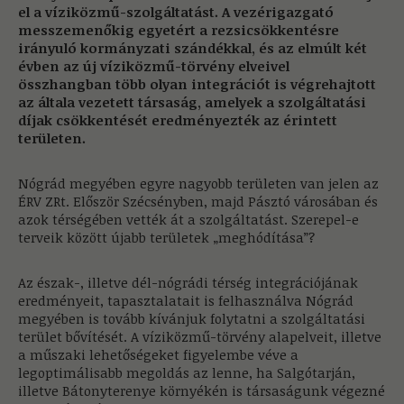
el a víziközmű-szolgáltatást. A vezérigazgató
messzemenőkig egyetért a rezsicsökkentésre
irányuló kormányzati szándékkal, és az elmúlt két
évben az új víziközmű-törvény elveivel
összhangban több olyan integrációt is végrehajtott
az általa vezetett társaság, amelyek a szolgáltatási
díjak csökkentését eredményezték az érintett
területen.
Nógrád megyében egyre nagyobb területen van jelen az
ÉRV ZRt. Először Szécsényben, majd Pásztó városában és
azok térségében vették át a szolgáltatást. Szerepel-e
terveik között újabb területek „meghódítása”?
Az észak-, illetve dél-nógrádi térség integrációjának
eredményeit, tapasztalatait is felhasználva Nógrád
megyében is tovább kívánjuk folytatni a szolgáltatási
terület bővítését. A víziközmű-törvény alapelveit, illetve
a műszaki lehetőségeket figyelembe véve a
legoptimálisabb megoldás az lenne, ha Salgótarján,
illetve Bátonyterenye környékén is társaságunk végezné