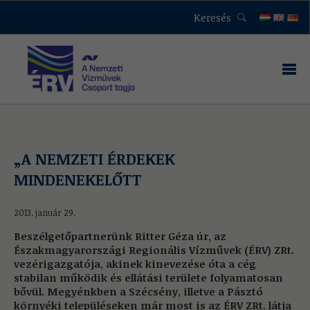
Keresés
„A NEMZETI ÉRDEKEK
MINDENEKELŐTT
2013. január 29.
Beszélgetőpartnerünk Ritter Géza úr, az
Északmagyarországi Regionális Vízművek (ÉRV) ZRt.
vezérigazgatója, akinek kinevezése óta a cég
stabilan működik és ellátási területe folyamatosan
bővül. Megyénkben a Szécsény, illetve a Pásztó
környéki településeken már most is az ÉRV ZRt. látja