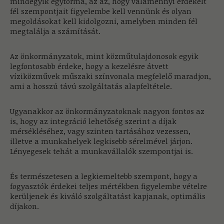
mindegyik egyforma, az az, hogy valamennyi érdekelt
fél szempontjait figyelembe kell vennünk és olyan
megoldásokat kell kidolgozni, amelyben minden fél
megtalálja a számítását.
Az önkormányzatok, mint közműtulajdonosok egyik
legfontosabb érdeke, hogy a kezelésre átvett
víziközművek műszaki színvonala megfelelő maradjon,
ami a hosszú távú szolgáltatás alapfeltétele.
Ugyanakkor az önkormányzatoknak nagyon fontos az
is, hogy az integráció lehetőség szerint a díjak
mérsékléséhez, vagy szinten tartásához vezessen,
illetve a munkahelyek legkisebb sérelmével járjon.
Lényegesek tehát a munkavállalók szempontjai is.
És természetesen a legkiemeltebb szempont, hogy a
fogyasztók érdekei teljes mértékben figyelembe vételre
kerüljenek és kiváló szolgáltatást kapjanak, optimális
díjakon.