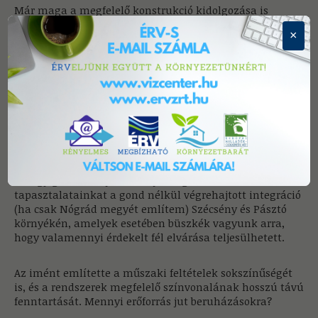
Már maga a megfelelő konstrukció kidolgozása is
hosszú egyeztetési folyamatok és sok-sok közreműködő
×
együttgondolkodásának eredménye.
Ugyanakkor az integráció talán egyik legnehezebb része
a konszolidáció, amely során megtörténik a
munkavállalók, illetve a szükséges eszközök átvétele, a
legfontosabb műszaki beavatkozások elvégzésre
kerülnek és egy kibővített rendszer kezd el szerves
egészként működni.
De úgy gondolom jól mutatja meglévő
tapasztalatainkat a gond nélkül végrehajtott integráció
(ha csak Nógrád megyét említem) Szécsény és Pásztó
környékén, amelyek esetében büszkék vagyunk arra,
hogy valamennyi érdekelt fél elvárása teljesülhetett.
Az imént említette a műszaki feltételek sokszínűségét
is, és a rendszerek megfelelő színvonalának hosszú távú
fenntartását. Mennyi erőforrás jut beruházásokra?