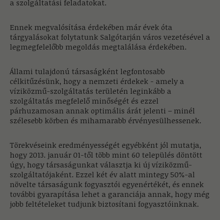
a szolgáltatási feladatokat.
Ennek megvalósítása érdekében már évek óta
tárgyalásokat folytatunk Salgótarján város vezetésével a
legmegfelelőbb megoldás megtalálása érdekében.
Állami tulajdonú társaságként legfontosabb
célkitűzésünk, hogy a nemzeti érdekek - amely a
víziközmű-szolgáltatás területén leginkább a
szolgáltatás megfelelő minőségét és ezzel
párhuzamosan annak optimális árát jelenti – minél
szélesebb körben és mihamarabb érvényesülhessenek.
Törekvéseink eredményességét egyébként jól mutatja,
hogy 2013. január 01-től több mint 60 település döntött
úgy, hogy társaságunkat választja ki új víziközmű-
szolgáltatójaként. Ezzel két év alatt mintegy 50%-al
növelte társaságunk fogyasztói egyenértékét, és ennek
további gyarapítása lehet a garanciája annak, hogy még
jobb feltételeket tudjunk biztosítani fogyasztóinknak.