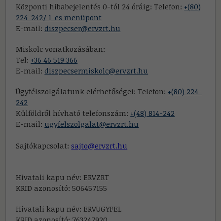
Központi hibabejelentés 0-tól 24 óráig: Telefon:
+(80)
224-242/ 1-es menüpont
E-mail:
diszpecser@ervzrt.hu
Miskolc vonatkozásában:
Tel:
+36 46 519 366
E-mail:
diszpecsermiskolc@ervzrt.hu
Ügyfélszolgálatunk elérhetőségei: Telefon:
+(80) 224-
242
Külföldről hívható telefonszám:
+(48) 814-242
E-mail:
ugyfelszolgalat@ervzrt.hu
Sajtókapcsolat:
sajto@ervzrt.hu
Hivatali kapu név: ERVZRT
KRID azonosító: 506457155
Hivatali kapu név: ERVUGYFEL
KRID azonosító: 763247920