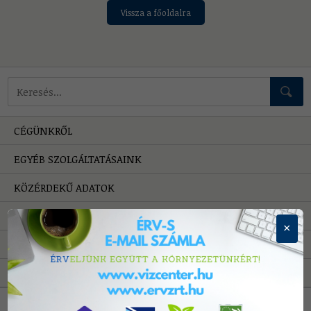
Vissza a főoldalra
Mire keressünk?
CÉGÜNKRŐL
EGYÉB SZOLGÁLTATÁSAINK
KÖZÉRDEKŰ ADATOK
HIBAELHÁRÍTÁS
×
PÁLYÁZATOK
A VÍZRŐL