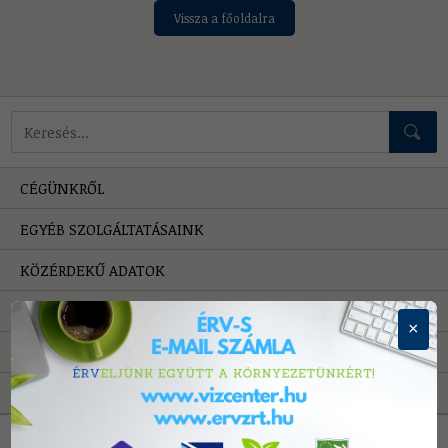
Vissza a főoldalra
Mire keressünk?
CÉGÜNKRŐL
EGYÉB SZOLGÁLTATÁSAINK
KÖZÉRDEKŰ ADATOK
HIBAELHÁRÍTÁS
×
PÁLYÁZATOK
A VÍZRŐL