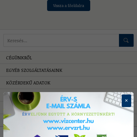
Vissza a főoldalra
Mire keressünk?
CÉGÜNKRŐL
EGYÉB SZOLGÁLTATÁSAINK
KÖZÉRDEKŰ ADATOK
HIBAELHÁRÍTÁS
×
PÁLYÁZATOK
A VÍZRŐL