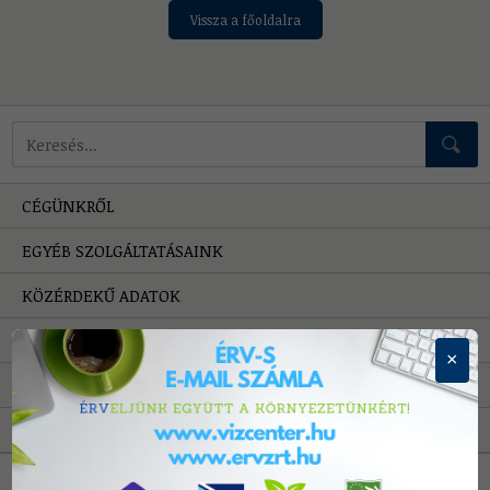
Vissza a főoldalra
Mire keressünk?
CÉGÜNKRŐL
EGYÉB SZOLGÁLTATÁSAINK
KÖZÉRDEKŰ ADATOK
HIBAELHÁRÍTÁS
×
PÁLYÁZATOK
A VÍZRŐL