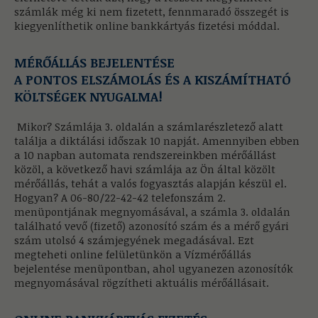
számlák még ki nem fizetett, fennmaradó összegét is
kiegyenlíthetik online bankkártyás fizetési móddal.
MÉRŐÁLLÁS BEJELENTÉSE
A PONTOS ELSZÁMOLÁS ÉS A KISZÁMÍTHATÓ
KÖLTSÉGEK NYUGALMA!
Mikor? Számlája 3. oldalán a számlarészletező alatt
találja a diktálási időszak 10 napját. Amennyiben ebben
a 10 napban automata rendszereinkben mérőállást
közöl, a következő havi számlája az Ön által közölt
mérőállás, tehát a valós fogyasztás alapján készül el.
Hogyan? A 06-80/22-42-42 telefonszám 2.
menüpontjának megnyomásával, a számla 3. oldalán
található vevő (fizető) azonosító szám és a mérő gyári
szám utolsó 4 számjegyének megadásával. Ezt
megteheti online felületünkön a Vízmérőállás
bejelentése menüpontban, ahol ugyanezen azonosítók
megnyomásával rögzítheti aktuális mérőállásait.