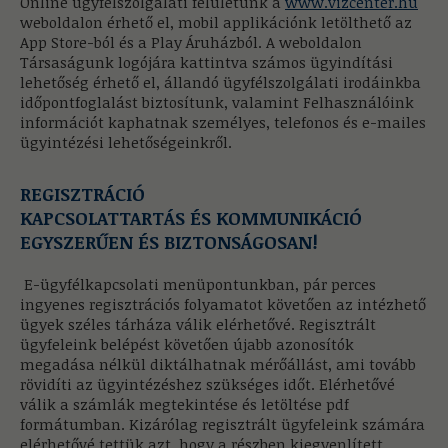
Online ügyfélszolgálati felületünk a
www.vizcenter.hu
weboldalon érhető el, mobil applikációnk letölthető az
App Store-ból és a Play Áruházból. A weboldalon
Társaságunk logójára kattintva számos ügyindítási
lehetőség érhető el, állandó ügyfélszolgálati irodáinkba
időpontfoglalást biztosítunk, valamint Felhasználóink
információt kaphatnak személyes, telefonos és e-mailes
ügyintézési lehetőségeinkről.
REGISZTRÁCIÓ
KAPCSOLATTARTÁS ÉS KOMMUNIKÁCIÓ
EGYSZERŰEN ÉS BIZTONSÁGOSAN!
E-ügyfélkapcsolati menüpontunkban, pár perces
ingyenes regisztrációs folyamatot követően az intézhető
ügyek széles tárháza válik elérhetővé. Regisztrált
ügyfeleink belépést követően újabb azonosítók
megadása nélkül diktálhatnak mérőállást, ami tovább
rövidíti az ügyintézéshez szükséges időt. Elérhetővé
válik a számlák megtekintése és letöltése pdf
formátumban. Kizárólag regisztrált ügyfeleink számára
elérhetővé tettük azt, hogy a részben kiegyenlített