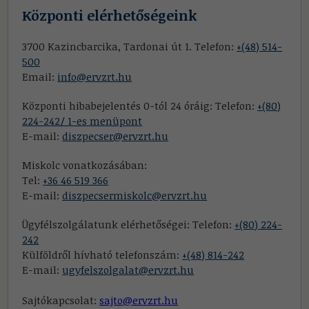
Központi elérhetőségeink
3700 Kazincbarcika, Tardonai út 1. Telefon:
+(48) 514-
500
Email:
info@ervzrt.hu
Központi hibabejelentés 0-tól 24 óráig: Telefon:
+(80)
224-242/ 1-es menüpont
E-mail:
diszpecser@ervzrt.hu
Miskolc vonatkozásában:
Tel:
+36 46 519 366
E-mail:
diszpecsermiskolc@ervzrt.hu
Ügyfélszolgálatunk elérhetőségei: Telefon:
+(80) 224-
242
Külföldről hívható telefonszám:
+(48) 814-242
E-mail:
ugyfelszolgalat@ervzrt.hu
Sajtókapcsolat:
sajto@ervzrt.hu