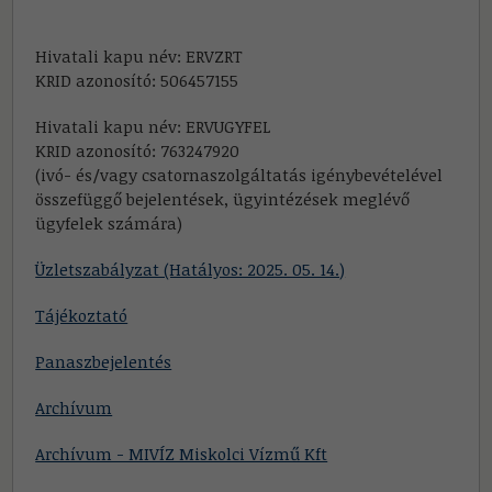
Hivatali kapu név: ERVZRT
KRID azonosító: 506457155
Hivatali kapu név: ERVUGYFEL
KRID azonosító: 763247920
(ivó- és/vagy csatornaszolgáltatás igénybevételével
összefüggő bejelentések, ügyintézések meglévő
ügyfelek számára)
Üzletszabályzat (Hatályos: 2025. 05. 14.)
Tájékoztató
Panaszbejelentés
Archívum
Archívum - MIVÍZ Miskolci Vízmű Kft