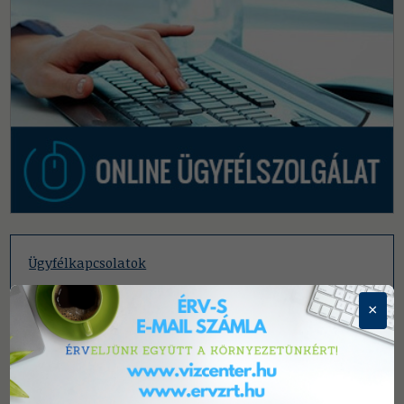
Ügyfélkapcsolatok
×
Díjak, díjkalkulátor
Hibabejelentés