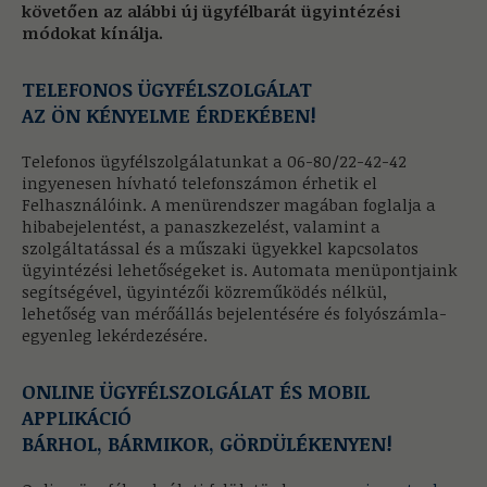
követően az alábbi új ügyfélbarát ügyintézési
módokat kínálja.
TELEFONOS ÜGYFÉLSZOLGÁLAT
AZ ÖN KÉNYELME ÉRDEKÉBEN!
Telefonos ügyfélszolgálatunkat a 06-80/22-42-42
ingyenesen hívható telefonszámon érhetik el
Felhasználóink. A menürendszer magában foglalja a
hibabejelentést, a panaszkezelést, valamint a
szolgáltatással és a műszaki ügyekkel kapcsolatos
ügyintézési lehetőségeket is. Automata menüpontjaink
segítségével, ügyintézői közreműködés nélkül,
lehetőség van mérőállás bejelentésére és folyószámla-
egyenleg lekérdezésére.
ONLINE ÜGYFÉLSZOLGÁLAT ÉS MOBIL
APPLIKÁCIÓ
BÁRHOL, BÁRMIKOR, GÖRDÜLÉKENYEN
!