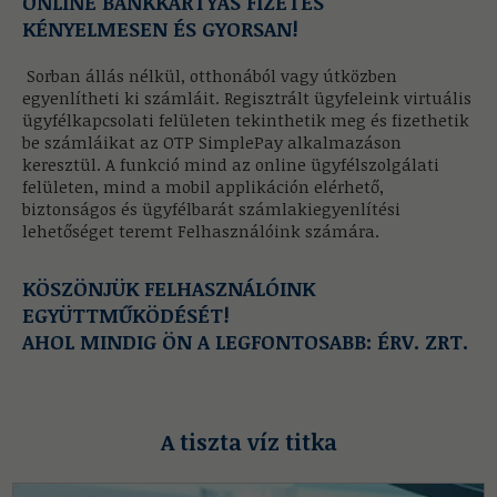
ONLINE BANKKÁRTYÁS FIZETÉS
KÉNYELMESEN ÉS GYORSAN!
Sorban állás nélkül, otthonából vagy útközben
egyenlítheti ki számláit. Regisztrált ügyfeleink virtuális
ügyfélkapcsolati felületen tekinthetik meg és fizethetik
be számláikat az OTP SimplePay alkalmazáson
keresztül. A funkció mind az online ügyfélszolgálati
felületen, mind a mobil applikáción elérhető,
biztonságos és ügyfélbarát számlakiegyenlítési
lehetőséget teremt Felhasználóink számára.
KÖSZÖNJÜK FELHASZNÁLÓINK
EGYÜTTMŰKÖDÉSÉT!
AHOL MINDIG ÖN A LEGFONTOSABB: ÉRV. ZRT.
A tiszta víz titka