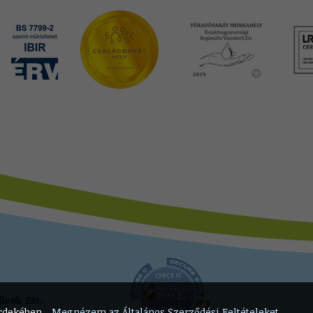
űvek ZRt.
érdekében.
Megnézem az Általános Szerződési Feltételeket.