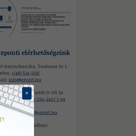
zponti elérhetőségeink
0 Kazincbarcika, Tardonai út 1.
efon:
+(48) 514-500
ail:
info@ervzrt.hu
ponti hibabejelentés 0-tól 24
×
ig: Telefon:
+(80) 224-242/ 1-es
nüpont
mail:
diszpecser@ervzrt.hu
skolc vonatkozásában:
:
+36 46 519 366