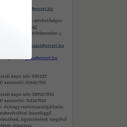
mail:
szpecsermiskolc@ervzrt.hu
félszolgálatunk elérhetőségei:
efon:
+(80) 224-242
földről hívható telefonszám:
+
) 814-242
mail:
ugyfelszolgalat@ervzrt.hu
tókapcsolat:
sajto@ervzrt.hu
atali kapu név: ERVZRT
D azonosító: 506457155
atali kapu név: ERVUGYFEL
D azonosító: 763247920
ó- és/vagy csatornaszolgáltatás
nybevételével összefüggő
elentések, ügyintézések meglévő
yfelek számára)