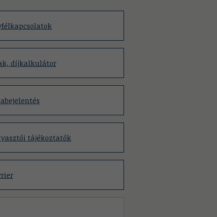
félkapcsolatok
ak, díjkalkulátor
abejelentés
yasztói tájékoztatók
rier