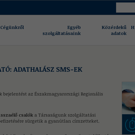
Cégünkről
Egyéb
Közérdekű
H
szolgáltatásaink
adatok
ATÓ: ADATHALÁSZ SMS-EK
 bejelentést az Északmagyarországi Regionális
sszaélő csalók
a Társaságunk szolgáltatási
 befizetésére sürgetik a gyanútlan címzetteket.