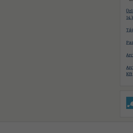
Üzl
14.)
Táj
Pa
Ar
Ar
Kft