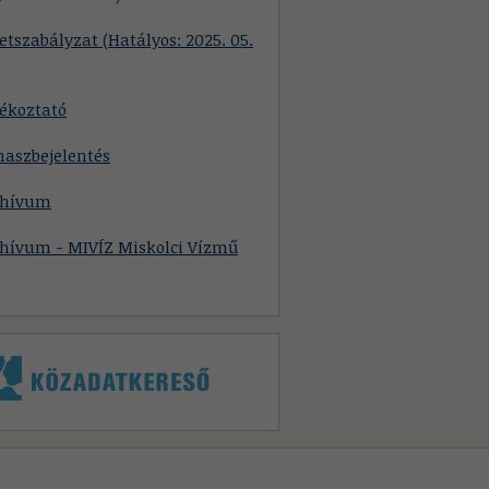
etszabályzat (Hatályos: 2025. 05.
ékoztató
naszbejelentés
chívum
chívum - MIVÍZ Miskolci Vízmű