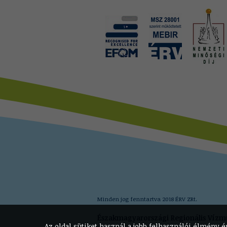
Minden jog fenntartva 2018 ÉRV ZRt.
Északmagyarországi Regionális Vízm
Az oldal sütiket használ a jobb felhasználói élmény 