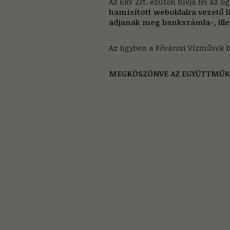
Az ÉRV Zrt. ezúton hívja fel az ü
hamisított weboldalra vezető l
adjanak meg bankszámla-, ille
Az ügyben a Fővárosi Vízművek be
MEGKÖSZÖNVE AZ EGYÜTTMŰKÖD