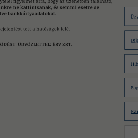
gyfelei figyelmét arra, hogy az üzenetben található,
inkre ne kattintsanak, és semmi esetre se
tve bankkártyaadatokat
.
Ügy
jelentést tett a hatóságok felé.
Díj
ÉST, ÜDVÖZLETTEL: ÉRV ZRT.
Hib
Fog
Kar