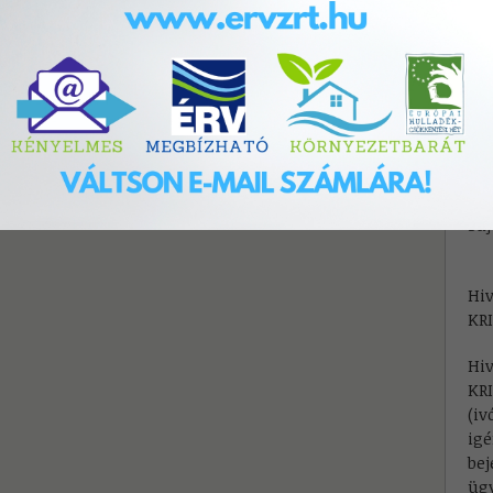
E-
di
Ügy
Tel
Kül
(48
E-
Saj
Hiv
KRI
Hiv
KRI
(iv
igé
bej
üg