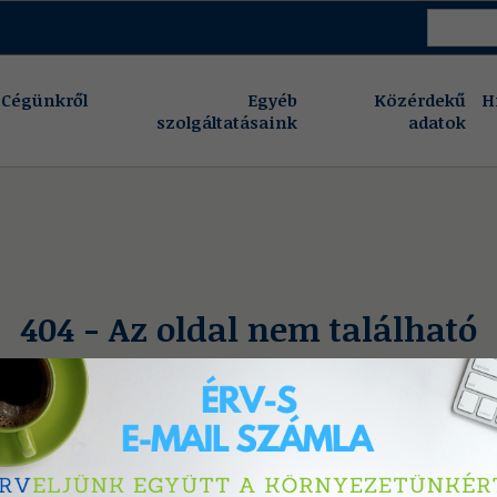
Cégünkről
Egyéb
Közérdekű
H
szolgáltatásaink
adatok
404 - Az oldal nem található
A keresett oldal nem létezik, vagy eltávolításra került.
Vissza a főoldalra