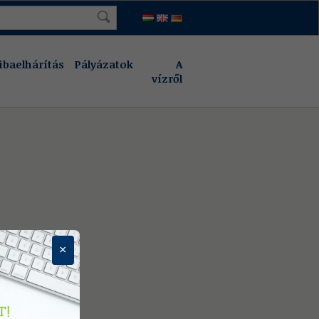
ibaelhárítás
Pályázatok
A
vízről
×