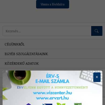
Vissza a főoldalra
Mire keressünk?
CÉGÜNKRŐL
EGYÉB SZOLGÁLTATÁSAINK
KÖZÉRDEKŰ ADATOK
HIBAELHÁRÍTÁS
×
PÁLYÁZATOK
A VÍZRŐL