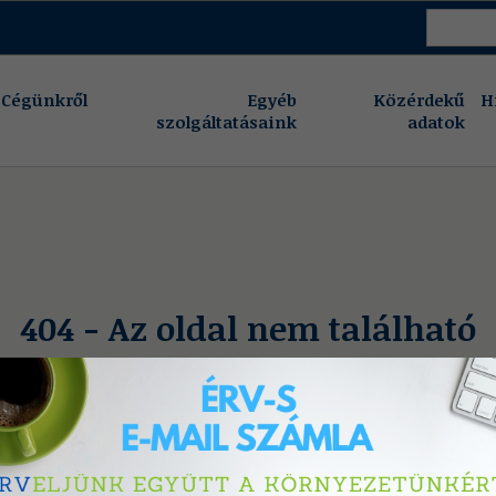
Cégünkről
Egyéb
Közérdekű
H
szolgáltatásaink
adatok
404 - Az oldal nem található
A keresett oldal nem létezik, vagy eltávolításra került.
Vissza a főoldalra