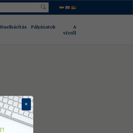
ibaelhárítás
Pályázatok
A
vízről
×