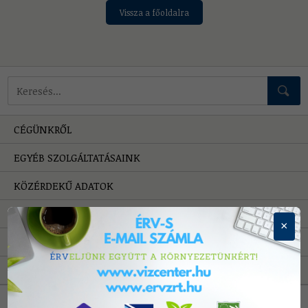
Vissza a főoldalra
Mire keressünk?
CÉGÜNKRŐL
EGYÉB SZOLGÁLTATÁSAINK
KÖZÉRDEKŰ ADATOK
HIBAELHÁRÍTÁS
×
PÁLYÁZATOK
A VÍZRŐL