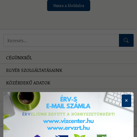
Vissza a főoldalra
Mire keressünk?
CÉGÜNKRŐL
EGYÉB SZOLGÁLTATÁSAINK
KÖZÉRDEKŰ ADATOK
HIBAELHÁRÍTÁS
×
PÁLYÁZATOK
A VÍZRŐL