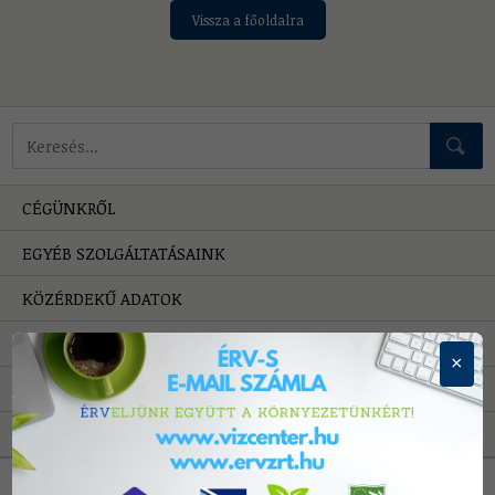
Vissza a főoldalra
Mire keressünk?
CÉGÜNKRŐL
EGYÉB SZOLGÁLTATÁSAINK
KÖZÉRDEKŰ ADATOK
HIBAELHÁRÍTÁS
×
PÁLYÁZATOK
A VÍZRŐL